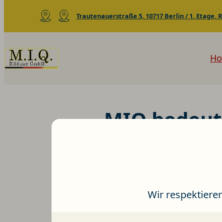
Trautenauerstraße 5, 10717 Berlin / 1. Etage,
H
MIQ bedeute
Hier entstehen
Wir respektieren