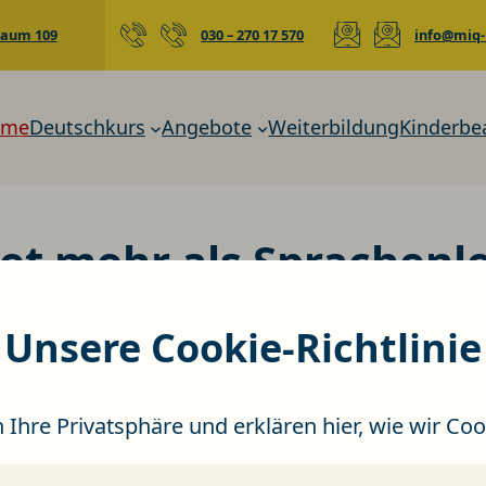
 Raum 109
030 – 270 17 570
info@miq-
ome
Deutschkurs
Angebote
Weiterbildung
Kinderbe
t mehr als Sprachenl
Unsere Cookie-Richtlinie
 neue Perspektiven und berufliche Cha
 Ihre Privatsphäre und erklären hier, wie wir C
:
Kursprogramm
Kursprogramm