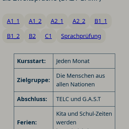
A1_1
A1_2
A2_1
A2_2
B1_1
B1_2
B2
C1
Sprachprüfung
Kursstart:
Jeden Monat
Die Menschen aus
Zielgruppe:
allen Nationen
Abschluss:
TELC und G.A.S.T
Kita und Schul-Zeiten
Ferien:
werden