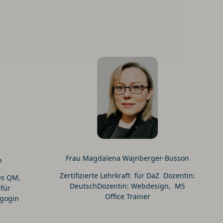
Frau Magdalena Wajnberger-Busson
o
Zertifizierte Lehrkraft für DaZ Dozentin:
hes QM,
DeutschDozentin: Webdesign, MS
 für
Office Trainer
agogin