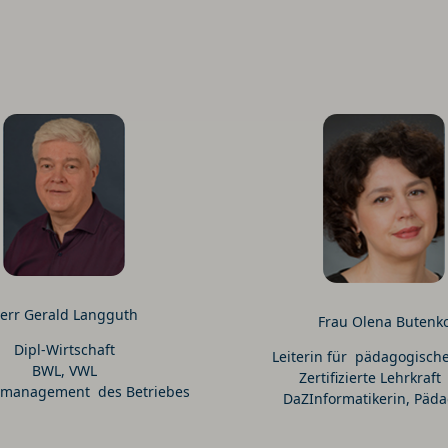
err Gerald Langguth
Frau Olena Butenk
Dipl-Wirtschaft
Leiterin für pädagogisc
BWL, VWL
Zertifizierte Lehrkraft
smanagement des Betriebes
DaZInformatikerin, Päd