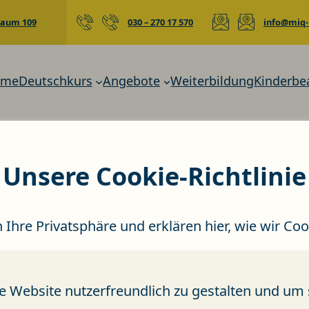
 Raum 109
030 – 270 17 570
info@miq-
ome
Deutschkurs
Angebote
Weiterbildung
Kinderbe
 stehen Ihnen zur Verfügu
Unsere Cookie-Richtlinie
Kontakt: info@miq-bildung.de
 Ihre Privatsphäre und erklären hier, wie wir C
Website nutzerfreundlich zu gestalten und um si